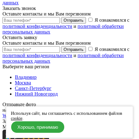
данных
Заказать звонок
Оставьте контакты и мы Вам перезвоним
Я ознакомился с
Отправить
политикой конфиденциальности
и
политикой обработки
персональных данных
Оставить заявку
Оставьте контакты и мы Вам перезвоним
Я ознакомился с
Отправить
политикой конфиденциальности
и
политикой обработки
персональных данных
Выберите ваш регион
Владимир
Москва
Санкт-Петербург
Нижний Новогород
Отправьте фото
нам на оценку в любом мессенджере
Используя сайт, вы соглашаетесь с использованием файлов
WhatsApp
Telegram
Viber
cookie
.
Заявка успешно отправлена.
Мы скоро свяжемся с Вами
Хорошо, принимаю